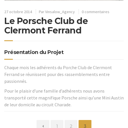
27 octobre 2014
Par
Vinsalow_Agency
0 commentaires
Le Porsche Club de
Clermont Ferrand
Présentation du Projet
Chaque mois les adhérents du Porche Club de Clermont
Ferrand se réunissent pour des rassemblements entre
passionnés.
Pour le plaisir d’une famille d’adhérents nous avons
transporté cette magnifique Porsche ainsi qu’une Mini Austin
de leur domicile au circuit Charade.
Page
Page
Page
1
2
3